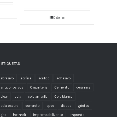
Detalles
 ETIQUETAS
abrasivo
acrílica
acrílico
adhesivo
anticorrosivos
Carpintería
Cemento
cerámica
clear
cola
cola amarilla
Cola blanca
cola oscura
concreto
cpvc
discos
grietas
gris
hotmelt
impermeabilizante
imprenta