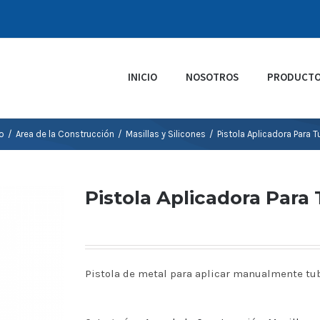
INICIO
NOSOTROS
PRODUCT
io
/
Area de la Construcción
/
Masillas y Silicones
/
Pistola Aplicadora Para 
Pistola Aplicadora Para
Pistola de metal para aplicar manualmente tubo