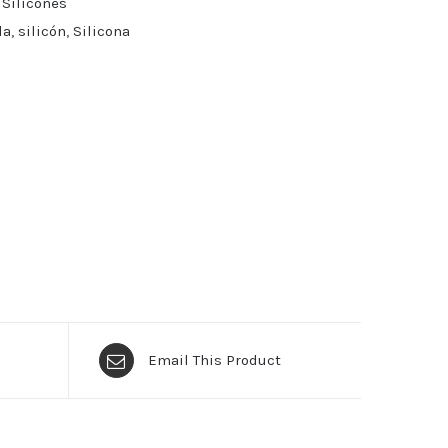
 Silicones
la
,
silicón
,
Silicona
Email This Product