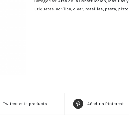
Categorías:
Area de la Construcción
,
Masillas y
Etiquetas:
acrílica
,
clear
,
masillas
,
pasta
,
pisto
Twitear este producto
Añadir a Pinterest