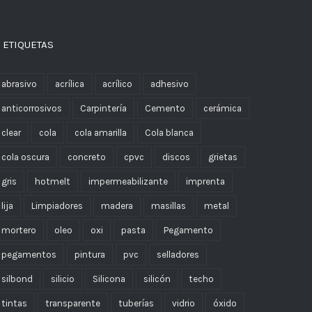
 ETIQUETAS
abrasivo
acrílica
acrílico
adhesivo
anticorrosivos
Carpintería
Cemento
cerámica
clear
cola
cola amarilla
Cola blanca
cola oscura
concreto
cpvc
discos
grietas
gris
hotmelt
impermeabilizante
imprenta
lija
Limpiadores
madera
masillas
metal
mortero
oleo
oxi
pasta
Pegamento
pegamentos
pintura
pvc
selladores
silbond
silicio
Silicona
silicón
techo
tintas
transparente
tuberías
vidrio
óxido