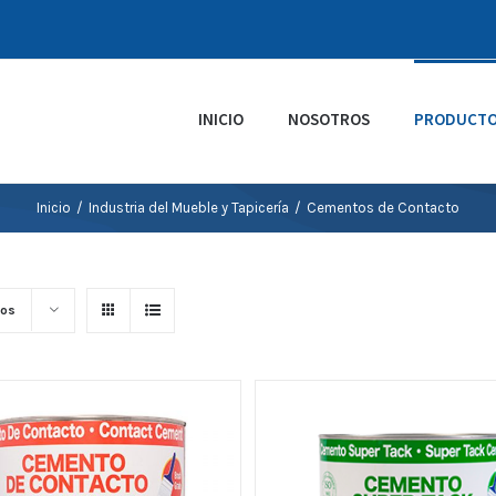
INICIO
NOSOTROS
PRODUCT
Inicio
/
Industria del Mueble y Tapicería
/
Cementos de Contacto
tos