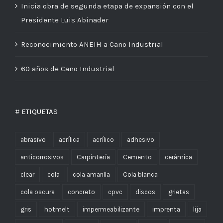
Inicia obra de segunda etapa de expansión con el
Presidente Luis Abinader
Reconocimiento ANEIH a Cano Industrial
60 años de Cano Industrial
# ETIQUETAS
abrasivo
acrílica
acrílico
adhesivo
anticorrosivos
Carpintería
Cemento
cerámica
clear
cola
cola amarilla
Cola blanca
cola oscura
concreto
cpvc
discos
grietas
gris
hotmelt
impermeabilizante
imprenta
lija