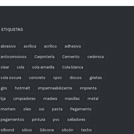
 ETIQUETAS
abrasivo
acrílica
acrílico
adhesivo
anticorrosivos
Carpintería
Cemento
cerámica
clear
cola
cola amarilla
Cola blanca
cola oscura
concreto
cpvc
discos
grietas
gris
hotmelt
impermeabilizante
imprenta
lija
Limpiadores
madera
masillas
metal
mortero
oleo
oxi
pasta
Pegamento
pegamentos
pintura
pvc
selladores
silbond
silicio
Silicona
silicón
techo