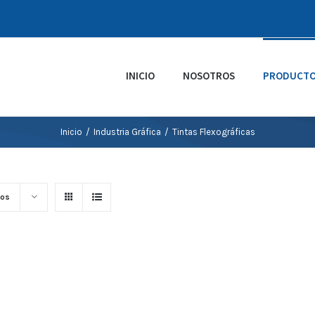
INICIO
NOSOTROS
PRODUCT
Inicio
/
Industria Gráfica
/
Tintas Flexográficas
tos