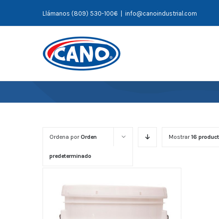
Saltar
Llámanos (809) 530-1006
|
info@canoindustrial.com
al
contenido
Ordena por
Orden
Mostrar
16 produc
predeterminado