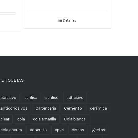
Detalles
 ETIQUETAS
abrasivo
acrílica
acrílico
adhesivo
anticorrosivos
Carpintería
Cemento
cerámica
clear
cola
cola amarilla
Cola blanca
cola oscura
concreto
cpvc
discos
grietas