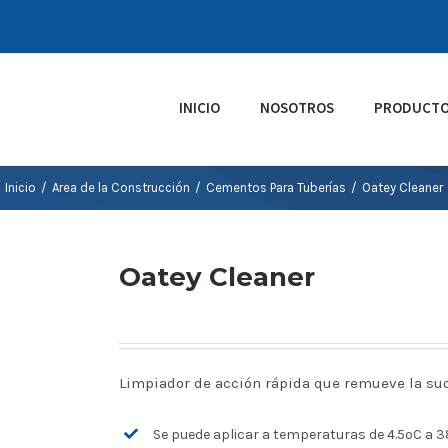
INICIO
NOSOTROS
PRODUCT
Inicio
/
Area de la Construcción
/
Cementos Para Tuberías
/
Oatey Cleaner
Oatey Cleaner
Limpiador de acción rápida que remueve la suc
Se puede aplicar a temperaturas de 4.5ºC a 