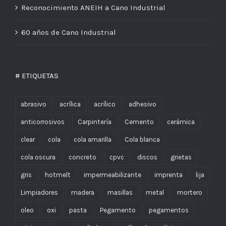
Reconocimiento ANEIH a Cano Industrial
60 años de Cano Industrial
# ETIQUETAS
abrasivo
acrílica
acrílico
adhesivo
anticorrosivos
Carpintería
Cemento
cerámica
clear
cola
cola amarilla
Cola blanca
cola oscura
concreto
cpvc
discos
grietas
gris
hotmelt
impermeabilizante
imprenta
lija
Limpiadores
madera
masillas
metal
mortero
oleo
oxi
pasta
Pegamento
pegamentos