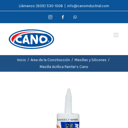
Saltar
Llámanos (809) 530-1006
|
info@canoindustrial.com
al
Instagram
Facebook
WhatsApp
contenido
Inicio
/
Area de la Construcción
/
Masillas y Silicones
/
Masilla Acrílica Painter’s Cano