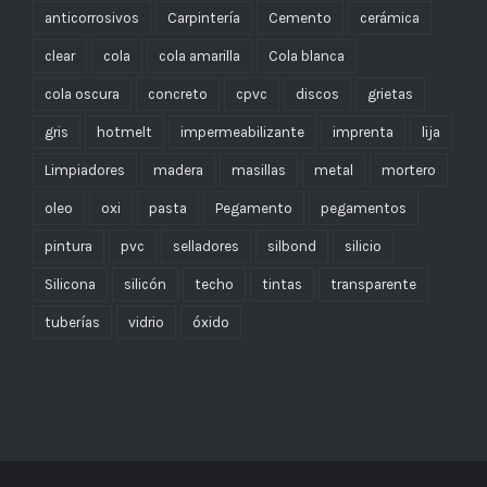
anticorrosivos
Carpintería
Cemento
cerámica
clear
cola
cola amarilla
Cola blanca
cola oscura
concreto
cpvc
discos
grietas
gris
hotmelt
impermeabilizante
imprenta
lija
Limpiadores
madera
masillas
metal
mortero
oleo
oxi
pasta
Pegamento
pegamentos
pintura
pvc
selladores
silbond
silicio
Silicona
silicón
techo
tintas
transparente
tuberías
vidrio
óxido