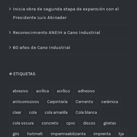
Inicia obra de segunda etapa de expansión con el
Presidente Luis Abinader
Reconocimiento ANEIH a Cano Industrial
60 años de Cano Industrial
# ETIQUETAS
abrasivo
acrílica
acrílico
adhesivo
anticorrosivos
Carpintería
Cemento
cerámica
clear
cola
cola amarilla
Cola blanca
cola oscura
concreto
cpvc
discos
grietas
gris
hotmelt
impermeabilizante
imprenta
lija