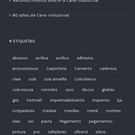
Reconocimiento ANEIH a Cano Industrial
60 años de Cano Industrial
# ETIQUETAS
abrasivo
acrílica
acrílico
adhesivo
anticorrosivos
Carpintería
Cemento
cerámica
clear
cola
cola amarilla
Cola blanca
cola oscura
concreto
cpvc
discos
grietas
gris
hotmelt
impermeabilizante
imprenta
lija
Limpiadores
madera
masillas
metal
mortero
oleo
oxi
pasta
Pegamento
pegamentos
pintura
pvc
selladores
silbond
silicio