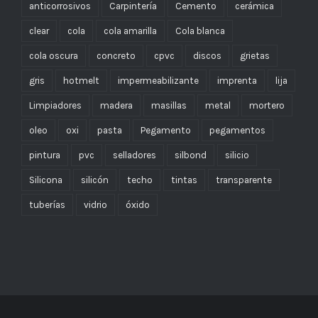
anticorrosivos
Carpintería
Cemento
cerámica
clear
cola
cola amarilla
Cola blanca
cola oscura
concreto
cpvc
discos
grietas
gris
hotmelt
impermeabilizante
imprenta
lija
Limpiadores
madera
masillas
metal
mortero
oleo
oxi
pasta
Pegamento
pegamentos
pintura
pvc
selladores
silbond
silicio
Silicona
silicón
techo
tintas
transparente
tuberías
vidrio
óxido