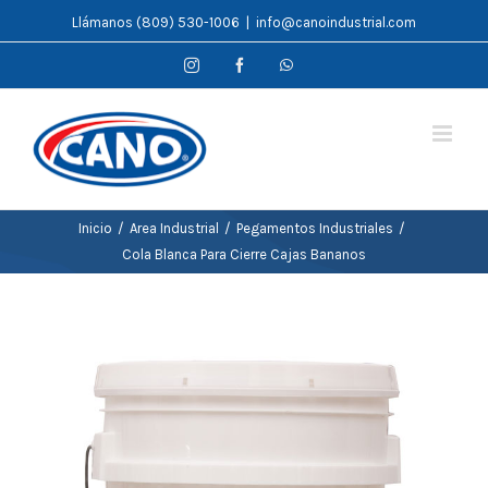
Saltar
Llámanos (809) 530-1006
|
info@canoindustrial.com
al
Instagram
Facebook
WhatsApp
contenido
Inicio
/
Area Industrial
/
Pegamentos Industriales
/
Cola Blanca Para Cierre Cajas Bananos