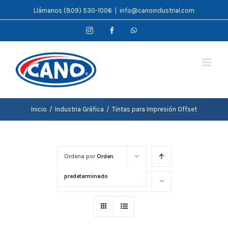
Saltar
Llámanos (809) 530-1006
|
info@canoindustrial.com
al
Instagram
Facebook
WhatsApp
contenido
Inicio
/
Industria Gráfica
/
Tintas para Impresión Offset
Ordena por
Orden
predeterminado
Mostrar
16 productos