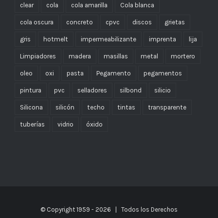
clear
cola
cola amarilla
Cola blanca
cola oscura
concreto
cpvc
discos
grietas
gris
hotmelt
impermeabilizante
imprenta
lija
Limpiadores
madera
masillas
metal
mortero
oleo
oxi
pasta
Pegamento
pegamentos
pintura
pvc
selladores
silbond
silicio
Silicona
silicón
techo
tintas
transparente
tuberías
vidrio
óxido
© Copyright 1959 -
2026 | Todos los Derechos